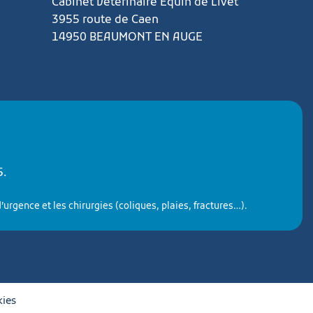
Cabinet Vétérinaire Equin de Livet
3955 route de Caen
14950 BEAUMONT EN AUGE
5
.
urgence et les chirurgies (coliques, plaies, fractures…).
kies